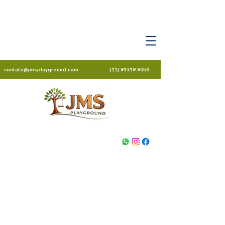
contato@jmsplayground.com
(11) 91319-9056