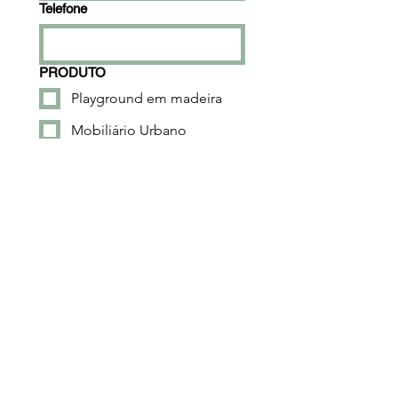
Telefone
PRODUTO
Playground em madeira
Mobiliário Urbano
Catálogo de Produtos
Outros
PISO DE INSTALAÇÃO
Solo Natural
Concreto Armado
Sobre Laje
Como podemos te ajudar?