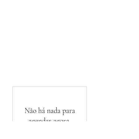
Não há nada para
agendar agora.
Verifique em breve.