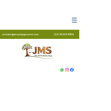
contato@jmsplayground.com
(11) 91319-9056